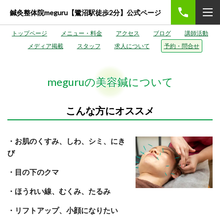
鍼灸整体院meguru【鷺沼駅徒歩2分】公式ページ
トップページ
メニュー・料金
アクセス
ブログ
講師活動
メディア掲載
スタッフ
求人について
予約・問合せ
meguruの美容鍼について
こんな方にオススメ
・お肌のくすみ、しわ、シミ、にき
び
・目の下のクマ
・ほうれい線、むくみ、たるみ
・リフトアップ、小顔になりたい