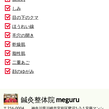
しみ
目の下のクマ
ほうれい線
毛穴の開き
乾燥肌
脂性肌
二重あご
顔のゆがみ
鍼灸整体院
meguru
〒216-0004
神奈川県川崎市宮前区
鷺沼1-2-1 安藤マンシ