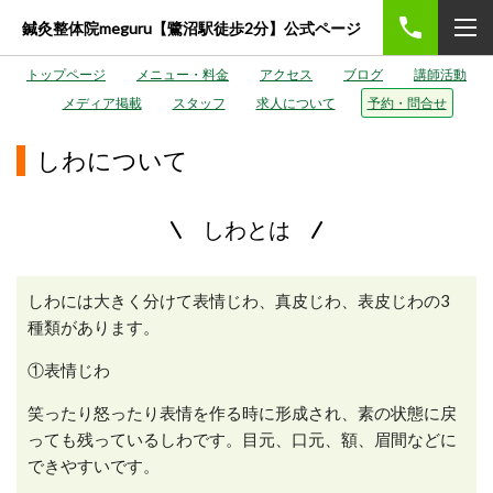
鍼灸整体院meguru【鷺沼駅徒歩2分】公式ページ
トップページ
メニュー・料金
アクセス
ブログ
講師活動
メディア掲載
スタッフ
求人について
予約・問合せ
しわについて
しわとは
しわには大きく分けて表情じわ、真皮じわ、表皮じわの3
種類があります。
①表情じわ
笑ったり怒ったり表情を作る時に形成され、素の状態に戻
っても残っているしわです。目元、口元、額、眉間などに
できやすいです。