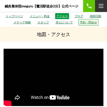
鍼灸整体院meguru【鷺沼駅徒歩2分】公式ページ
トップページ
メニュー・料金
アクセス
ブログ
講師活動
メディア掲載
スタッフ
求人について
予約・問合せ
地図・アクセス