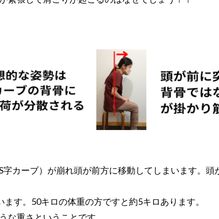
S字カーブ）が崩れ頭が前方に移動してしまいます。頭
います。50キロの体重の方ですと約5キロあります。
うな重さということです。