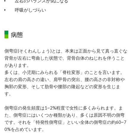
左右のバランスが気になる
呼吸がしづらい
病態
側弯症(そくわんしょう)とは、本来は正面から見て真っ直ぐな
背骨が左右に弯曲した状態で、背骨自体のねじれを伴うこと
があります。
多くは、小児期にみられる「脊柱変形」のことを言います。
左右の肩の高さの違い、肩甲骨の突出、腰の高さの非対称や
胸郭の変形、そして肋骨や腰部の隆起などの変形を生じま
す。
側弯症の発生頻度は1~2%程度で女性に多くみられます。ま
た、側弯症にはいくつか種類があり、多くは原因不明の側弯
です。それを「特発性側弯症」といい全体の側弯症の約60~7
0%を占めています。