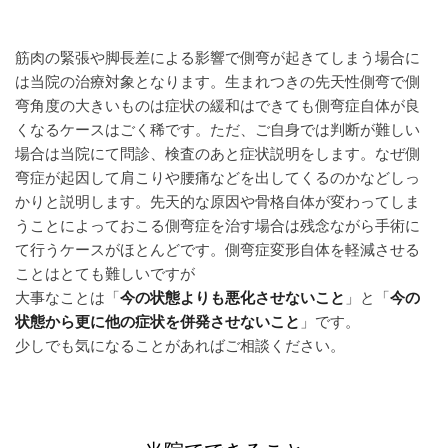
筋肉の緊張や脚長差による影響で側弯が起きてしまう場合に
は当院の治療対象となります。生まれつきの先天性側弯で側
弯角度の大きいものは症状の緩和はできても側弯症自体が良
くなるケースはごく稀です。ただ、ご自身では判断が難しい
場合は当院にて問診、検査のあと症状説明をします。なぜ側
弯症が起因して肩こりや腰痛などを出してくるのかなどしっ
かりと説明します。先天的な原因や骨格自体が変わってしま
うことによっておこる側弯症を治す場合は残念ながら手術に
て行うケースがほとんどです。側弯症変形自体を軽減させる
ことはとても難しいですが
大事なことは「
今の状態よりも悪化させないこと
」と「
今の
状態から更に他の症状を併発させないこと
」です。
少しでも気になることがあればご相談ください。