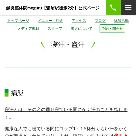
鍼灸整体院meguru【鷺沼駅徒歩2分】公式ページ
トップページ
メニュー・料金
アクセス
ブログ
講師活動
メディア掲載
スタッフ
求人について
予約・問合せ
寝汗・盗汗
病態
寝汗とは、その名の通り寝ている間にかく汗のことを指しま
す。
健康な人でも寝ている間にコップ1～1.5杯分くらい汗をかく
のが普通といわれておりますが、
寝汗にお悩みの方は
倍以上