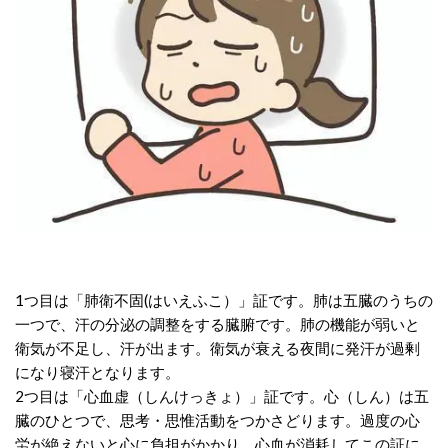
1つ目は
「
肺衛不固(
はいえふこ）」
証です。肺は五臓のうちの
一つで、汗の分泌の調整をする臓腑です。肺の機能が弱いと
衛気が不足し、汗が出ます。衛気が衰える夜間に発汗が過剰
になり寝汗となります。
2つ目は「心血虚（しんけっきょ）」証です。心（しん）は五
臓のひとつで、思考・思惟活動をつかさどります。過度の心
労が絶えないと心に負担がかかり、心血が消耗してこの証に