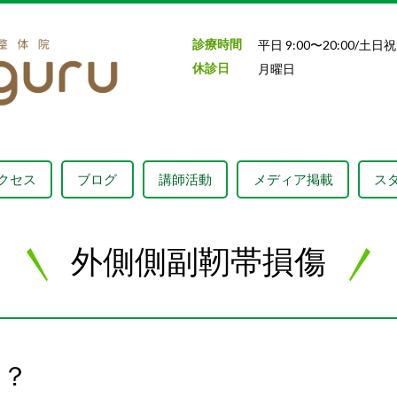
診療時間
平日 9:00〜20:00/土
日
祝
休診日
月曜日
クセス
ブログ
講師活動
メディア掲載
ス
外側側副靭帯損傷
は？