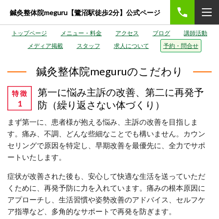
鍼灸整体院meguru【鷺沼駅徒歩2分】公式ページ
トップページ
メニュー・料金
アクセス
ブログ
講師活動
メディア掲載
スタッフ
求人について
予約・問合せ
鍼灸整体院meguruのこだわり
第一に悩み主訴の改善、第二に再発予
防（繰り返さない体づくり）
まず第一に、患者様が抱える悩み、主訴の改善を目指しま
す。痛み、不調、どんな些細なことでも構いません。カウン
セリングで原因を特定し、早期改善を最優先に、全力でサポ
ートいたします。
症状が改善された後も、安心して快適な生活を送っていただ
くために、再発予防に力を入れています。痛みの根本原因に
アプローチし、生活習慣や姿勢改善のアドバイス、セルフケ
ア指導など、多角的なサポートで再発を防ぎます。