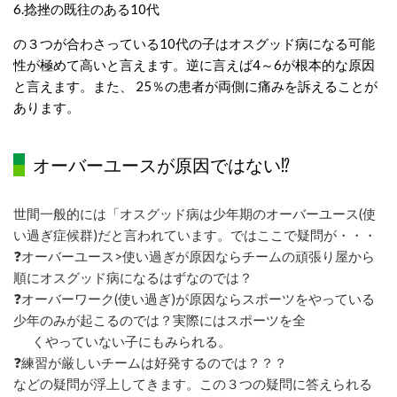
6.
捻挫の既往のある
10
代
の３つが合わさっている
10
代の子はオスグッド病になる可能
性が極めて高いと言えます。逆に言えば4～6が根本的な原因
と言えます。
また、
25
％の患者が両側に痛みを訴えることが
あります。
オーバーユースが原因ではない⁉
世間一般的には「オスグッド病は少年期のオーバーユース
(
使
い過ぎ症候群
)
だと言われています。ではここで疑問が・・・
❓オーバーユース
>
使い過ぎが原因ならチームの頑張り屋から
順にオスグッド病になるはずなのでは？
❓オーバーワーク
(
使い過ぎ
)
が原因ならスポーツをやっている
少年のみが起こるのでは？実際にはスポーツを全
くやっていない子にもみられる。
❓練習が厳しいチームは好発するのでは？？？
などの疑問が浮上してきます。この３つの疑問に答えられる