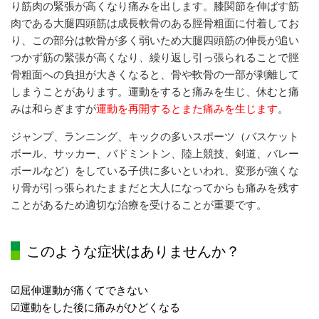
り筋肉
の緊張が高くなり痛みを出します。膝関節を伸ばす筋
肉である大腿四頭
筋は成長軟骨のある脛骨粗面に付着してお
り、この部分は軟骨が
多く弱いため大腿四頭筋の伸長が追い
つかず筋の緊張が高くなり、
繰り返し引っ張られることで脛
骨粗面への負担が大きくなると、
骨や軟骨の一部が剥離して
しまうことがあります。運動をする
と痛みを生じ、休むと痛
みは和らぎますが
運動を再開するとまた
痛みを生じます
。
ジャンプ、ランニング、キックの多いスポーツ（バスケット
ボー
ル、サッカー、バドミントン、陸上競技、剣道、バレー
ボールな
ど）をしている子供に多いといわれ、
変形が強くな
り骨が引っ張られたままだと大人になってからも痛みを
残す
ことがあるため適切な治療を受けることが重要です
。
このような症状はありませんか？
☑屈伸運動が痛くてできない
☑
運動をした後に痛みがひどくなる