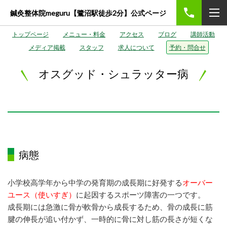
鍼灸整体院meguru【鷺沼駅徒歩2分】公式ページ
トップページ
メニュー・料金
アクセス
ブログ
講師活動
メディア掲載
スタッフ
求人について
予約・問合せ
オスグッド・シュラッター病
病態
小学校高学年から中学の発育期の成長期に好発
する
オーバー
ユース
（使いすぎ）
に起因するスポーツ障害の一つです。
成長期には急激に骨が軟骨から成長するため、骨の成長に筋
腱
の伸長が追い付かず、一時的に骨に対し筋の長さが短くな