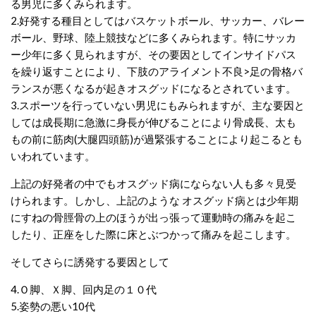
る男児に多くみられます。
2.
好発する種目としてはバスケットボール、サッカー、バレー
ボール、野球、陸上競技などに多くみられます。特にサッカ
ー少年に多く見られますが、その要因としてインサイドパス
を繰り返すことにより、下肢のアライメント不良
>
足の骨格バ
ランスが悪くなるが起きオスグッドになるとされています。
3.
スポーツを行っていない男児にもみられますが、主な要因と
しては成長期に急激に身長が伸びることにより骨成長、太も
もの前に筋肉(大腿四頭筋)が過緊張することにより起こるとも
いわれています。
上記の好発者の中でもオスグッド病にならない人も多々見受
けられます。しかし、上記のような オスグッド病とは少年期
にすねの骨脛骨の上のほうが出っ張って運動時の痛みを起こ
したり、正座をした際に床とぶつかって痛みを起こします。
そしてさらに誘発する要因として
4.
Ｏ脚、Ｘ脚、回内足の１０代
5.
姿勢の悪い
10
代