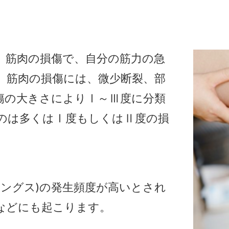
。筋肉の損傷で、自分の筋力の急
。筋肉の損傷には、微少断裂、部
傷の大きさにより
Ⅰ
～
Ⅲ
度に分類
のは多くは
Ⅰ
度もしくは
Ⅱ
度の損
リングス
)
の発生
頻度が高いとされ
などにも起こります。