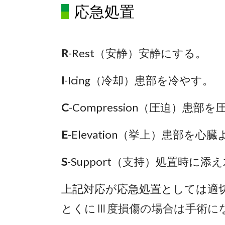
応急処置
R
-Rest（安静）安静にする。
I
-Icing（冷却）患部を冷やす。
C
-Compression（圧迫）患部
E
-Elevation（挙上）患部
S
-Support（支持）処置時
上記対応が応急処置としては適
とくに
Ⅲ
度損傷の場合は手術に