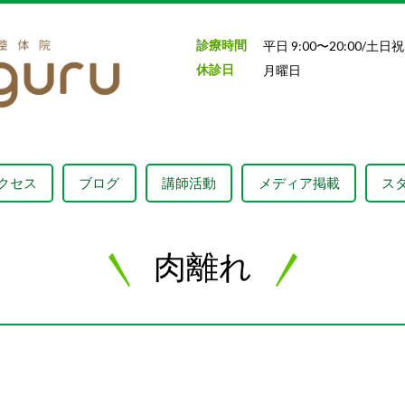
診療時間
平日 9:00〜20:00/土
日
祝
休診日
月曜日
クセス
ブログ
講師活動
メディア掲載
ス
肉離れ