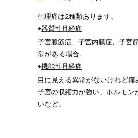
生理痛は
2
種類あります。
•
器質性月経痛
子宮腺筋症、子宮内膜症、子宮
常がある場合。
•
機能性月経痛
目に見える異常がないけれど痛
子宮の
収縮力が強い、ホルモン
いなど。