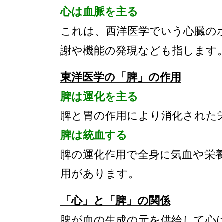
心は血脈を主る
これは、西洋医学でいう心臓の
謝や機能の発現なども指します
東洋医学の「脾」の作用
脾は運化を主る
脾と胃の作用により消化された
脾は統血する
脾の運化作用で全身に気血や栄
用があります。
「心」と「脾」の関係
脾が血の生成の元を供給して心