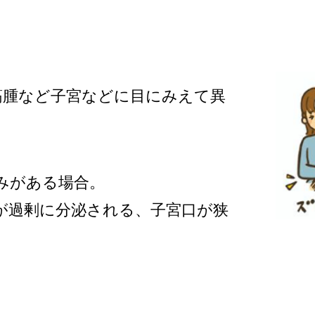
筋腫など子宮などに目にみえて異
みがある場合。
が過剰に分泌される、子宮口が狭