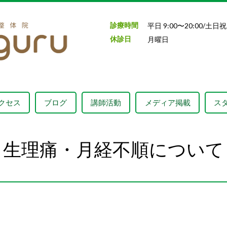
診療時間
平日 9:00〜20:00/土
日
祝
休診日
月曜日
クセス
ブログ
講師活動
メディア掲載
ス
生理痛・月経不順について