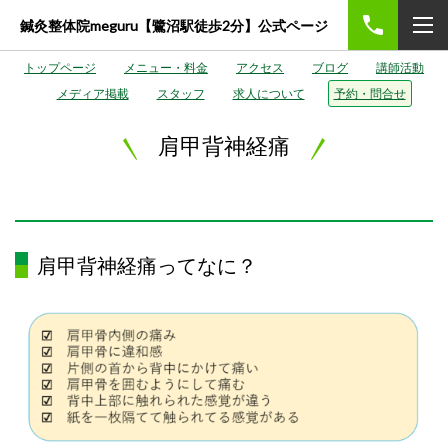
鍼灸整体院meguru【鷺沼駅徒歩2分】公式ページ
トップページ
メニュー・料金
アクセス
ブログ
講師活動
メディア掲載
スタッフ
求人について
予約・問合せ
肩甲背神経痛
肩甲背神経痛ってなに？