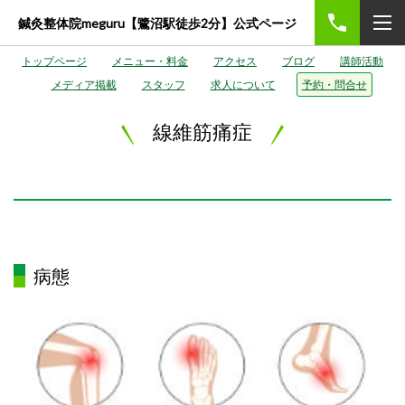
鍼灸整体院meguru【鷺沼駅徒歩2分】公式ページ
トップページ
メニュー・料金
アクセス
ブログ
講師活動
メディア掲載
スタッフ
求人について
予約・問合せ
線維筋痛症
病態