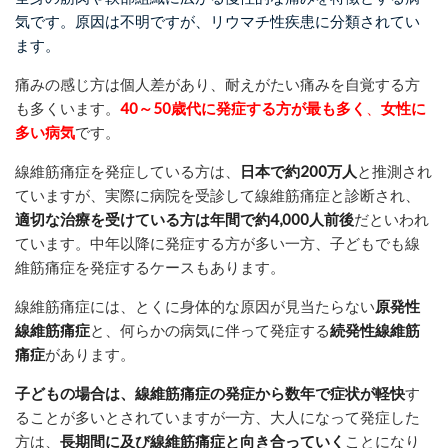
気です。原因は不明ですが、リウマチ性疾患に分類されてい
ます。
痛みの感じ方は個人差があり、耐えがたい痛みを自覚する方
も多くいます。
40
～
50
歳代に発症する方が最も多く
、
女性に
多い病気
です。
線維筋痛症を発症している方は、
日本で約
200
万人
と推測され
ていますが、実際に病院を受診して線維筋痛症と診断され、
適切な治療を受けている方は年間で約
4,000
人前後
だといわれ
ています
。中年以降に発症する方が多い一方、子どもでも線
維筋痛症を発症するケースも
あります。
線維筋痛症には、とくに身体的な原因が見当たらない
原発性
線維筋痛症
と、何らかの病気に伴って発症する
続発性線維筋
痛症
があります。
子どもの場合は、線維筋痛症の発症から数年で症状が軽快
す
ることが多いとされていますが一方、大人になって発症した
方は、
長期間に及び線維筋痛症と向き合っていく
ことになり