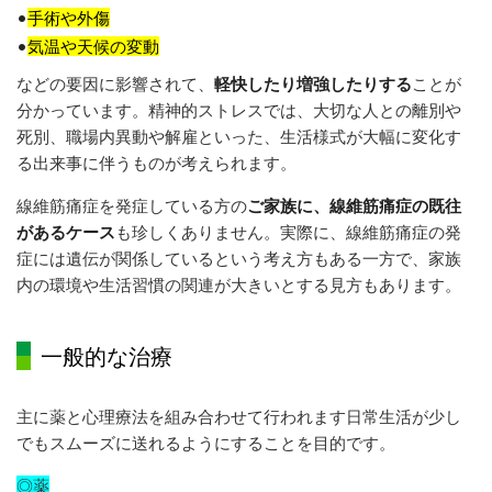
•
手術や外傷
•
気温や天候の変動
などの要因に影響されて、
軽快したり増強したりする
ことが
分かっています。
精神的ストレスでは、大切な人との離別や
死別、職場内異動や解雇といった、生活様式が大幅に変化す
る出来事に伴うものが考えられます。
線維筋痛症を発症している方の
ご家族に、線維筋痛症の既往
があるケース
も珍しくありません。実際に、線維筋痛症の発
症には遺伝が関係しているという考え方もある一方で、家族
内の環境や生活習慣の関連が大きいとする見方もあります。
一般的な治療
主に薬と心理療法を組み合わせて行われます日常生活が少し
でもスムーズに送れるようにすることを目的です。
◎
薬