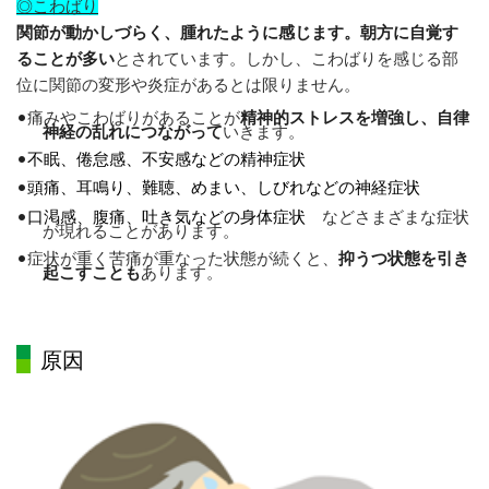
◎
こわばり
関節が動かしづらく、腫れたように感じます。朝方に自覚す
ることが多い
とされています。しかし、こわばりを感じる部
位に関節の変形や炎症があるとは限りません。
•
痛みやこわばりがあることが
精神的ストレスを増強し、自律
神経の乱れにつながって
いきます。
•
不眠、倦怠感、不安感などの精神症状
•
頭痛、耳鳴り、難聴、めまい、しびれなどの神経症状
•
口渇感、腹痛、吐き気などの身体症状
などさまざまな症状
が現れることがあります。
•
症状が重く苦痛が重なった状態が続くと、
抑うつ状態を引き
起こすことも
あります。
原因