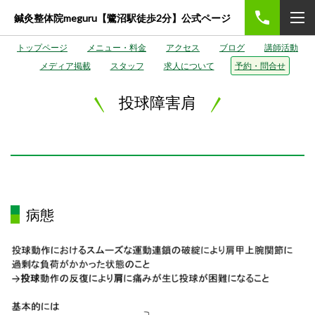
鍼灸整体院meguru【鷺沼駅徒歩2分】公式ページ
トップページ
メニュー・料金
アクセス
ブログ
講師活動
メディア掲載
スタッフ
求人について
予約・問合せ
投球障害肩
病態