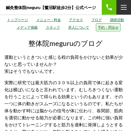
鍼灸整体院meguru【鷺沼駅徒歩2分】公式ページ
トップページ
メニュー・料金
アクセス
ブログ
講師活動
メディア掲載
スタッフ
求人について
予約・問合せ
整体院meguruのブログ
運動というときついと感じる程の負荷をかけないと効果が少
ないと思っていませんか？
実はそうでもないんです。
実際に研究では最大筋力の３０％以上の負荷で体に起きる変
化は横ばいになると言われています。むしろきつくない運動
を行うことによって得られる効果というのもあります。その
一つに体の動きがスムーズになるというものです。私たちが
体を動かす時には脳からの信号が体に伝わり、各関節、筋肉
を適切に動かせる能力が必要になります。この時に強い負荷
をかけてトレーニングすると筋力を過剰に発揮しようとする