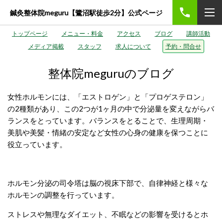
鍼灸整体院meguru【鷺沼駅徒歩2分】公式ページ
トップページ
メニュー・料金
アクセス
ブログ
講師活動
メディア掲載
スタッフ
求人について
予約・問合せ
整体院meguruのブログ
女性ホルモンには、「エストロゲン」と「プロゲステロン」
の2種類があり、この2つが1ヶ月の中で分泌量を変えながらバ
ランスをとっています。バランスをとることで、生理周期・
美肌や美髪・情緒の安定など女性の心身の健康を保つことに
役立っています。
ホルモン分泌の司令塔は脳の視床下部で、自律神経と様々な
ホルモンの調整を行っています。
ストレスや無理なダイエット、不眠などの影響を受けるとホ