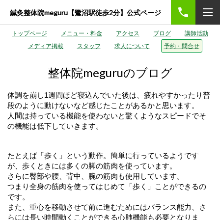
鍼灸整体院meguru【鷺沼駅徒歩2分】公式ページ
トップページ
メニュー・料金
アクセス
ブログ
講師活動
メディア掲載
スタッフ
求人について
予約・問合せ
整体院meguruのブログ
体調を崩し1週間ほど寝込んでいた後は、疲れやすかったり普
段のように動けないなど感じたことがあるかと思います。
人間は持っている機能を使わないと驚くようなスピードでそ
の機能は低下していきます。
たとえば「歩く」という動作。簡単に行っているようです
が、歩くときには多くの脚の筋肉を使っています。
さらに臀部や腰、背中、腕の筋肉も使用しています。
つまり全身の筋肉を使ってはじめて「歩く」ことができるの
です。
また、重心を移動させて前に進むためにはバランス能力、さ
らには長い時間動くことができる心肺機能も必要となりま