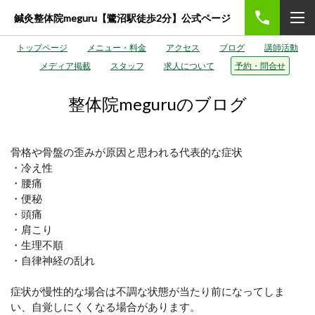
鍼灸整体院meguru【鷺沼駅徒歩2分】公式ページ
トップページ
メニュー・料金
アクセス
ブログ
講師活動
メディア掲載
スタッフ
求人について
予約・問合せ
整体院meguruのブログ
骨格や骨盤の歪みが原因と思われる代表的な症状
・冷え性
・腰痛
・便秘
・頭痛
・肩こり
・生理不順
・自律神経の乱れ
症状が慢性的な場合は不調な状態が当たり前になってしま
い、自覚しにくくなる場合があります。