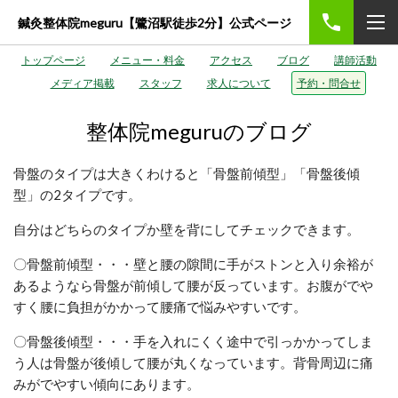
鍼灸整体院meguru【鷺沼駅徒歩2分】公式ページ
トップページ
メニュー・料金
アクセス
ブログ
講師活動
メディア掲載
スタッフ
求人について
予約・問合せ
整体院meguruのブログ
骨盤のタイプは大きくわけると「骨盤前傾型」「骨盤後傾
型」の2タイプです。
自分はどちらのタイプか壁を背にしてチェックできます。
〇骨盤前傾型・・・壁と腰の隙間に手がストンと入り余裕が
あるようなら骨盤が前傾して腰が反っています。お腹がでや
すく腰に負担がかかって腰痛で悩みやすいです。
〇骨盤後傾型・・・手を入れにくく途中で引っかかってしま
う人は骨盤が後傾して腰が丸くなっています。背骨周辺に痛
みがでやすい傾向にあります。