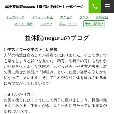
鍼灸整体院meguru【鷺沼駅徒歩2分】公式ページ
トップページ
メニュー・料金
アクセス
ブログ
講師活動
メディア掲載
スタッフ
求人について
予約・問合せ
整体院meguruのブログ
〇デスクワーク中の正しい姿勢
人間の構造は座ることが得意ではありません。そこで少しで
も楽をしようと背中を丸めた「猫背」や椅子の背にもたれか
かり寝そべるような状態の「もぐり込み」や片方の脚を反対
の脚に乗せた状態の「脚組み」といった悪い姿勢を取りがち
になってしまいます。そしてこれが余計に体を疲れさせる事
にもつながってしまいます。
＜正しい座り方＞
お尻を後ろにひくようにして椅子に座りましょう。骨盤の最
下部にあたる「坐骨」がきちんと座面に当たっている感覚が
あればOKです。