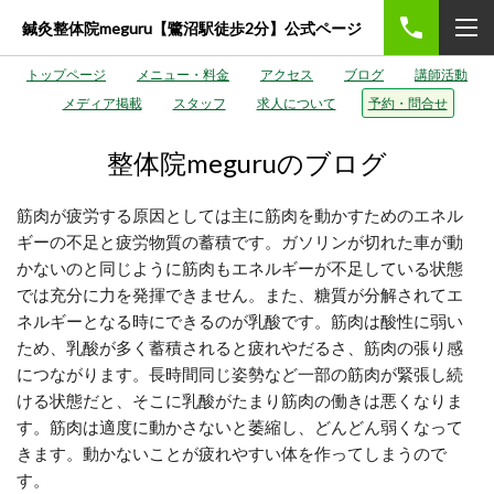
鍼灸整体院meguru【鷺沼駅徒歩2分】公式ページ
トップページ
メニュー・料金
アクセス
ブログ
講師活動
メディア掲載
スタッフ
求人について
予約・問合せ
整体院meguruのブログ
筋肉が疲労する原因としては主に筋肉を動かすためのエネル
ギーの不足と疲労物質の蓄積です。ガソリンが切れた車が動
かないのと同じように筋肉もエネルギーが不足している状態
では充分に力を発揮できません。
また、糖質が分解されてエ
ネルギーとなる時にできるのが乳酸です。筋肉は酸性に弱い
ため、乳酸が多く蓄積されると疲れやだるさ、筋肉の張り感
につながります。
長時間同じ姿勢など一部の筋肉が緊張し続
ける状態だと、そこに乳酸がたまり筋肉の働きは悪くなりま
す。筋肉は適度に動かさないと萎縮し、どんどん弱くなって
きます。動かないことが疲れやすい体を作ってしまうので
す。