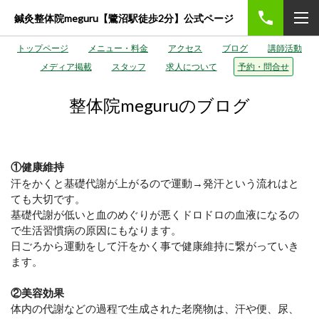
鍼灸整体院meguru【鷺沼駅徒歩2分】公式ページ
トップページ
メニュー・料金
アクセス
ブログ
講師活動
メディア掲載
スタッフ
求人について
予約・問合せ
整体院meguruのブログ
①健康維持
汗をかくと基礎代謝が上がるので運動→発汗という流れはと
ても大切です。
基礎代謝が低いと血のめぐりが悪くドロドロの血液になるの
で生活習慣病の原因にもなります。
日ごろから運動をして汗をかく事で健康維持に繋がっていき
ます。
②美容効果
体内の代謝などの過程で生成された老廃物は、汗や便、尿、