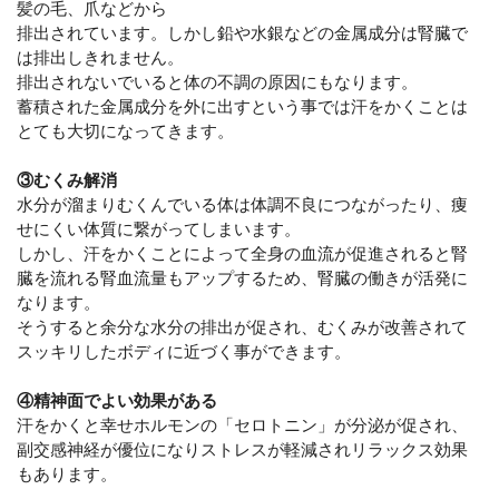
髪の毛、爪などから
排出されています。しかし鉛や水銀などの金属成分は腎臓で
は排出しきれません。
排出されないでいると体の不調の原因にもなります。
蓄積された金属成分を外に出すという事では汗をかくことは
とても大切になってきます。
③むくみ解消
水分が溜まりむくんでいる体は体調不良につながったり、痩
せにくい体質に繋がってしまいます。
しかし、汗をかくことによって全身の血流が促進されると腎
臓を流れる腎血流量もアップするため、腎臓の働きが活発に
なります。
そうすると余分な水分の排出が促され、むくみが改善されて
スッキリしたボディに近づく事ができます。
④精神面でよい効果がある
汗をかくと幸せホルモンの「セロトニン」が分泌が促され、
副交感神経が優位になりストレスが軽減されリラックス効果
もあります。