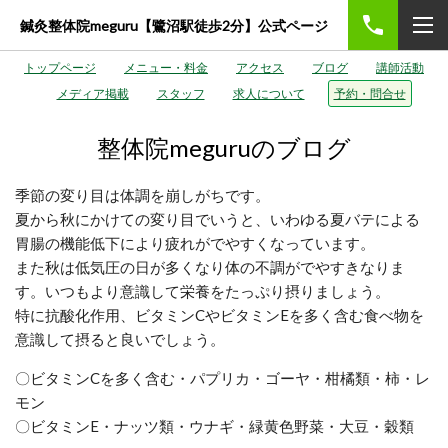
鍼灸整体院meguru【鷺沼駅徒歩2分】公式ページ
トップページ
メニュー・料金
アクセス
ブログ
講師活動
メディア掲載
スタッフ
求人について
予約・問合せ
整体院meguruのブログ
季節の変り目は体調を崩しがちです。
夏から秋にかけての変り目でいうと、いわゆる夏バテによる
胃腸の機能低下により
疲れがでやすくなっています。
また秋は低気圧の日が多くなり体の不調がでやすきなりま
す。
いつもより意識して栄養をたっぷり摂りましょう。
特に抗酸化作用、ビタミンCやビタミンEを多く含む食べ物を
意識して摂ると良いでしょう。
〇ビタミンCを多く含む・パプリカ・ゴーヤ・柑橘類・柿・レ
モン
〇ビタミンE・ナッツ類・ウナギ・緑黄色野菜・大豆・穀類